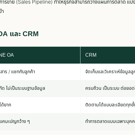
รขาย (Sales Pipeline) ทำให้ธุรกิจสามารถวางแผนการตลาด แบ่งก
ยำ
 OA และ CRM
INE OA
CRM
่อสาร / แชทกับลูกค้า
จัดเก็บและวิเคราะห์ข้อมูลลู
กัด ไม่เป็นระบบฐานข้อมูล
ครบถ้วน เป็นระบบ ต่อยอด
ได้ยาก
ติดตามได้แบบละเอียดทุกข
แคมเปญกว้าง ๆ
ทำการตลาดแบบเฉพาะบุคค