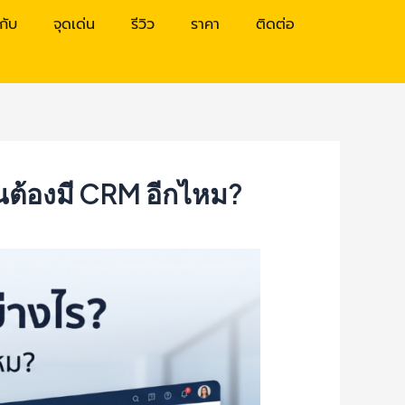
วกับ
จุดเด่น
รีวิว
ราคา
ติดต่อ
็นต้องมี CRM อีกไหม?