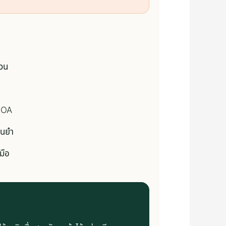
้วน
E OA
่นยำ
มือ