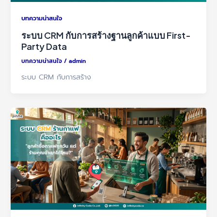
บทความน่าสนใจ
ระบบ CRM กับการสร้างฐานลูกค้าแบบ First-
Party Data
บทความน่าสนใจ
/
admin
ระบบ CRM กับการสร้าง