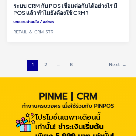
ระบบ CRM กับ POS เชื่อมต่อกันได้อย่างไร มี
POS แล้ว ทำไมยังต้องใช้ CRM?
บทความน่าสนใจ
/
admin
RETAIL & CRM STR
1
2
…
8
Next
→
PINME | CRM
ทำงานครบวงคร เมื่อใช้ร่วมกับ PINPOS
โปรโมชั่นเฉพาะเดือนนี้
เท่านั้น! ชำระเงิน
เริ่มต้น