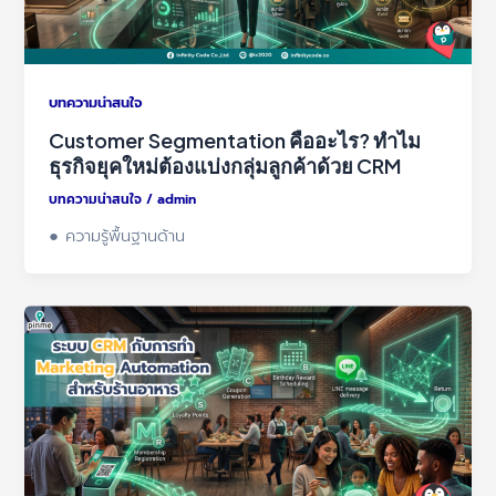
บทความน่าสนใจ
Customer Segmentation คืออะไร? ทำไม
ธุรกิจยุคใหม่ต้องแบ่งกลุ่มลูกค้าด้วย CRM
บทความน่าสนใจ
/
admin
● ความรู้พื้นฐานด้าน