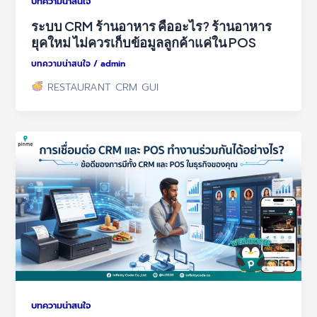
บทความน่าสนใจ
ระบบ CRM ร้านอาหาร คืออะไร? ร้านอาหาร
ยุคใหม่ ไม่ควรเก็บข้อมูลลูกค้าแค่ใน POS
บทความน่าสนใจ
/
admin
RESTAURANT CRM GUI
บทความน่าสนใจ