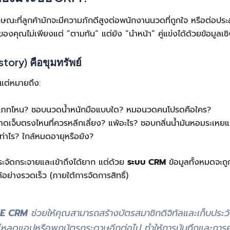
ที่ลูกค้ามักจะมีความภักดีสูงต่อพนักงานนวดที่ถูกใจ หรือต่อประสบกา
องคุณไม่เพียงแต่ “ตามทัน” แต่ยัง “นำหน้า” คู่แข่งได้ด้วยข้อมูลเชิ
story) คือขุมทรัพย์
ร แต่หมายถึง:
เภทไหน? ชอบนวดน้ำหนักมือแบบใด? หมอนวดคนโปรดคือใคร?
ดเจ็บตรงไหนที่ควรหลีกเลี่ยง? แพ้อะไร? ชอบกลิ่นน้ำมันหอมระเหย
ท่าไร? ใกล้หมดอายุหรือยัง?
กระจัดกระจายและเข้าถึงได้ยาก แต่ด้วย
ระบบ CRM
ข้อมูลทั้งหมดจะถู
ย่างรวดเร็ว (ภายใต้การจัดการสิทธิ์)
ME CRM
ช่วยให้คุณสามารถสร้างบัตรสมาชิกดิจิทัลและเก็บประวั
้องโหลดแอปหรือพกบัตรกระดาษอีกต่อไป ทำให้การบันทึกและการค้