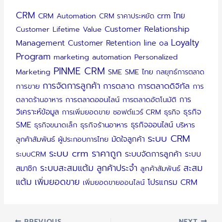
CRM
crm ไทย
CRM Automation
CRM ราคาประหยัด
Customer Relationship
Customer Lifetime Value
Loyalty
Management
Customer Retention
line oa
Program
marketing automation
Personalized
PINME CRM
Marketing
SME
SME ไทย
กลยุทธ์การตลาด
การจัดการลูกค้า
การตลาดดิจิทัล
การตลาด
การขาย
การ
การ
ตลาดร้านอาหาร
การตลาดออนไลน์
การตลาดอัตโนมัติ
วิเคราะห์ข้อมูล
ธุรกิจ
การเพิ่มยอดขาย
ซอฟต์แวร์ CRM
ธุรกิจ
SME
ธุรกิจออนไลน์
ธุรกิจขนาดเล็ก
ธุรกิจร้านอาหาร
บริหาร
ระบบ CRM
มัดใจลูกค้า
ลูกค้าสัมพันธ์
ผู้ประกอบการไทย
ระบบ crm ราคาถูก
ระบบจัดการลูกค้า
ระบบ
ระบบCRM
ระบบสะสมแต้ม
ลูกค้าประจำ
สะสม
สมาชิก
ลูกค้าสัมพันธ์
แต้ม
เพิ่มยอดขาย
โปรแกรม CRM
เพิ่มยอดขายออนไลน์
PREVIOUS
NEXT