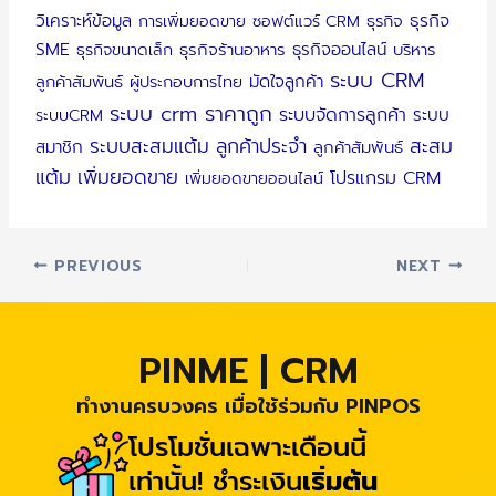
วิเคราะห์ข้อมูล
ธุรกิจ
การเพิ่มยอดขาย
ซอฟต์แวร์ CRM
ธุรกิจ
SME
ธุรกิจออนไลน์
ธุรกิจขนาดเล็ก
ธุรกิจร้านอาหาร
บริหาร
ระบบ CRM
มัดใจลูกค้า
ลูกค้าสัมพันธ์
ผู้ประกอบการไทย
ระบบ crm ราคาถูก
ระบบจัดการลูกค้า
ระบบ
ระบบCRM
ระบบสะสมแต้ม
ลูกค้าประจำ
สะสม
สมาชิก
ลูกค้าสัมพันธ์
แต้ม
เพิ่มยอดขาย
โปรแกรม CRM
เพิ่มยอดขายออนไลน์
PREVIOUS
NEXT
PINME | CRM
ทำงานครบวงคร เมื่อใช้ร่วมกับ PINPOS
โปรโมชั่นเฉพาะเดือนนี้
เท่านั้น! ชำระเงิน
เริ่มต้น