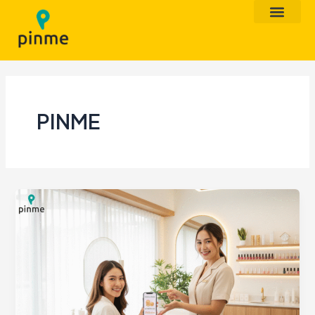
Skip
to
content
PINME