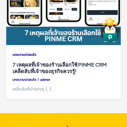
บทความน่าสนใจ
7 เหตุผลที่เจ้าของร้านเลือกใช้ PINME CRM
เคล็ดลับที่เจ้าของธุรกิจควรรู้!
บทความน่าสนใจ
/
admin
เคล็ดลับที่เจ้าของธุ […]