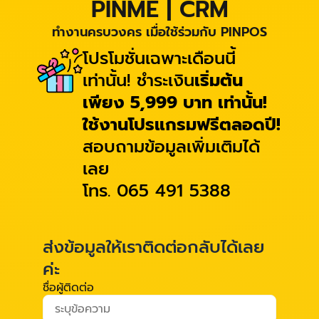
PINME | CRM
ทำงานครบวงคร เมื่อใช้ร่วมกับ PINPOS
โปรโมชั่นเฉพาะเดือนนี้
เท่านั้น! ชำระเงิน
เริ่มต้น
เพียง 5,999 บาท เท่านั้น!
ใช้งานโปรแกรมฟรีตลอดปี!
สอบถามข้อมูลเพิ่มเติมได้
เลย
โทร. 065 491 5388
ส่งข้อมูลให้เราติดต่อกลับได้เลย
ค่ะ
ชื่อผู้ติดต่อ