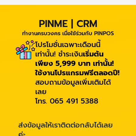
PINME | CRM
ทำงานครบวงคร เมื่อใช้ร่วมกับ PINPOS
โปรโมชั่นเฉพาะเดือนนี้
เท่านั้น! ชำระเงิน
เริ่มต้น
เพียง 5,999 บาท เท่านั้น!
ใช้งานโปรแกรมฟรีตลอดปี!
สอบถามข้อมูลเพิ่มเติมได้
เลย
โทร. 065 491 5388
ส่งข้อมูลให้เราติดต่อกลับได้เลย
ค่ะ