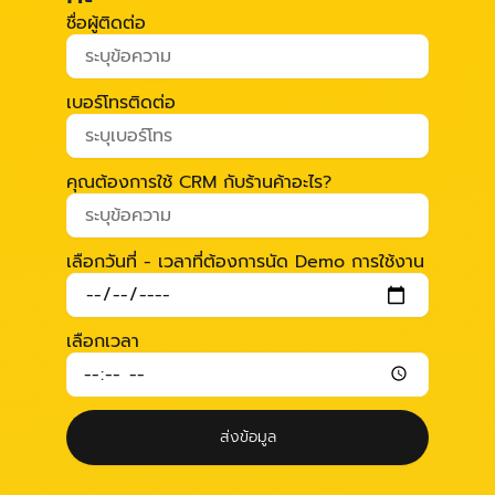
ชื่อผู้ติดต่อ
เบอร์โทรติดต่อ
คุณต้องการใช้ CRM กับร้านค้าอะไร?
เลือกวันที่ - เวลาที่ต้องการนัด Demo การใช้งาน
เลือกเวลา
ส่งข้อมูล