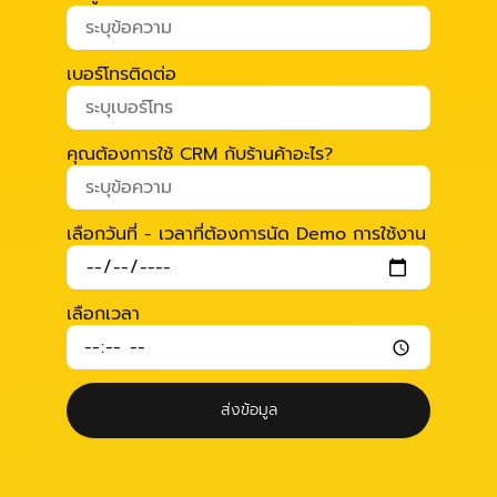
เบอร์โทรติดต่อ
คุณต้องการใช้ CRM กับร้านค้าอะไร?
เลือกวันที่ - เวลาที่ต้องการนัด Demo การใช้งาน
เลือกเวลา
ส่งข้อมูล