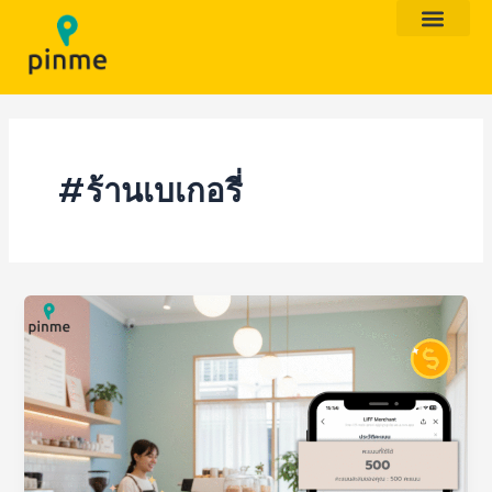
Skip
to
content
#ร้านเบเกอรี่