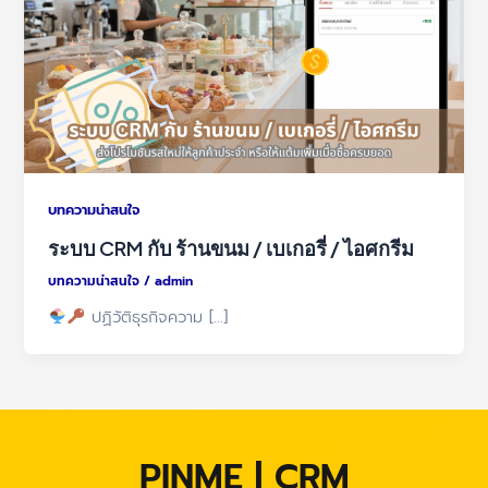
บทความน่าสนใจ
ระบบ CRM กับ ร้านขนม / เบเกอรี่ / ไอศกรีม
บทความน่าสนใจ
/
admin
ปฏิวัติธุรกิจความ […]
PINME | CRM