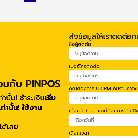
ส่งข้อมูลให้เราติดต่อก
ชื่อผู้ติดต่อ
M
เบอร์โทรติดต่อ
่วมกับ PINPOS
คุณต้องการใช้ CRM กับร้านค้าอะ
่านั้น! ชำระเงิน
เริ่ม
่านั้น!
ใช้งาน
เลือกวันที่ - เวลาที่ต้องการนัด
ได้เลย
เลือกเวลา