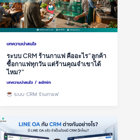
บทความน่าสนใจ
ระบบ CRM ร้านกาแฟ คืออะไร”ลูกค้า
ซื้อกาแฟทุกวัน แต่ร้านคุณจำเขาได้
ไหม?”
บทความน่าสนใจ
/
admin
ระบบ CRM ร้านกาแฟ