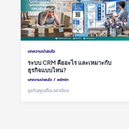
บทความน่าสนใจ
ระบบ CRM คืออะไร และเหมาะกับ
ธุรกิจแบบไหน?
บทความน่าสนใจ
/
admin
ธุรกิจคุณถึงเวลาต้อง