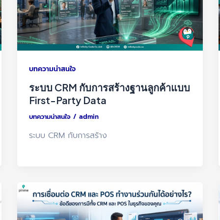
บทความน่าสนใจ
ระบบ CRM กับการสร้างฐานลูกค้าแบบ
First-Party Data
บทความน่าสนใจ
/
admin
ระบบ CRM กับการสร้าง