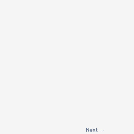
Next
→