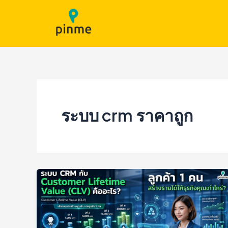
Skip
Post
to
pagination
content
ระบบ crm ราคาถูก