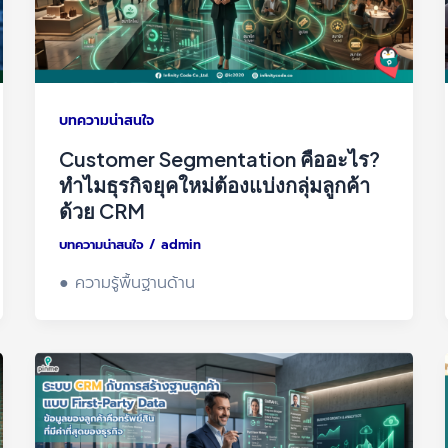
บทความน่าสนใจ
Customer Segmentation คืออะไร?
ทำไมธุรกิจยุคใหม่ต้องแบ่งกลุ่มลูกค้า
ด้วย CRM
บทความน่าสนใจ
/
admin
● ความรู้พื้นฐานด้าน