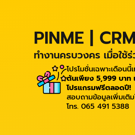
PINME | CR
ทำงานครบวงคร เมื่อใช้ร
โปรโมชั่นเฉพาะเดือนนี้เท
ต้นเพียง 5,999 บาท เท
โปรแกรมฟรีตลอดปี!
สอบถามข้อมูลเพิ่มเติม
โทร. 065 491 5388