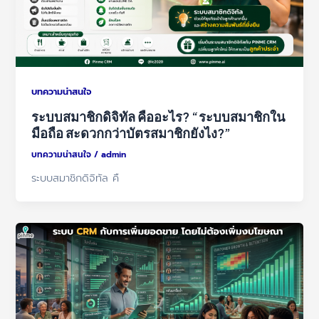
บทความน่าสนใจ
ระบบสมาชิกดิจิทัล คืออะไร? “ระบบสมาชิกใน
มือถือ สะดวกกว่าบัตรสมาชิกยังไง?”
บทความน่าสนใจ
/
admin
ระบบสมาชิกดิจิทัล คื