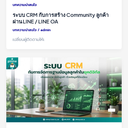
บทความน่าสนใจ
ระบบ CRM กับการสร้าง Community ลูกค้า
ผ่าน LINE / LINE OA
บทความน่าสนใจ
/
admin
เปลี่ยนผู้ติดตามให้เ