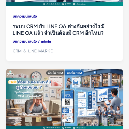
บทความน่าสนใจ
ระบบ CRM กับ LINE OA ต่างกันอย่างไร มี
LINE OA แล้ว จำเป็นต้องมี CRM อีกไหม?
บทความน่าสนใจ
/
admin
CRM & LINE MARKE