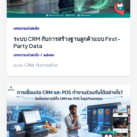
บทความน่าสนใจ
ระบบ CRM กับการสร้างฐานลูกค้าแบบ First-
Party Data
บทความน่าสนใจ
/
admin
ระบบ CRM กับการสร้าง