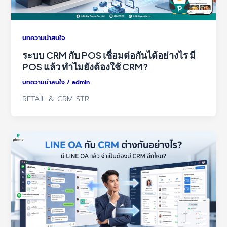
บทความน่าสนใจ
ระบบ CRM กับ POS เชื่อมต่อกันได้อย่างไร มี
POS แล้ว ทำไมยังต้องใช้ CRM?
บทความน่าสนใจ
/
admin
RETAIL & CRM STR