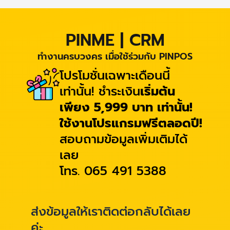
PINME | CRM
ทำงานครบวงคร เมื่อใช้ร่วมกับ PINPOS
โปรโมชั่นเฉพาะเดือนนี้
เท่านั้น! ชำระเงิน
เริ่มต้น
เพียง 5,999 บาท เท่านั้น!
ใช้งานโปรแกรมฟรีตลอดปี!
สอบถามข้อมูลเพิ่มเติมได้
เลย
โทร. 065 491 5388
ส่งข้อมูลให้เราติดต่อกลับได้เลย
ค่ะ