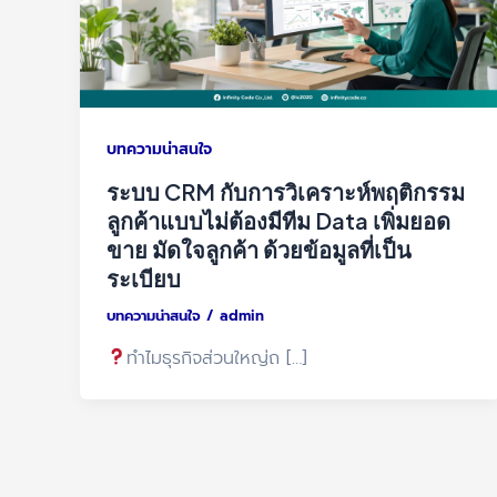
บทความน่าสนใจ
ระบบ CRM กับการวิเคราะห์พฤติกรรม
ลูกค้าแบบไม่ต้องมีทีม Data เพิ่มยอด
ขาย มัดใจลูกค้า ด้วยข้อมูลที่เป็น
ระเบียบ
บทความน่าสนใจ
/
admin
ทำไมธุรกิจส่วนใหญ่ถ […]