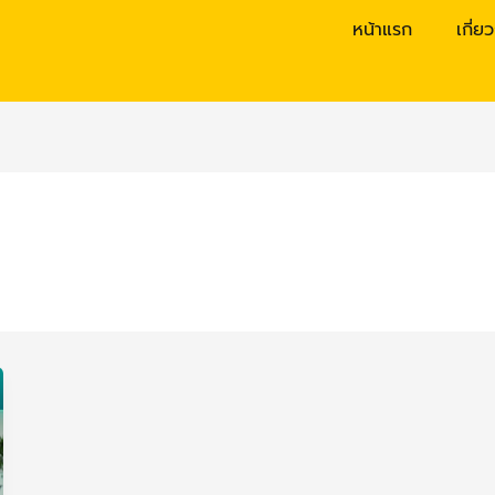
หน้าแรก
เกี่ย