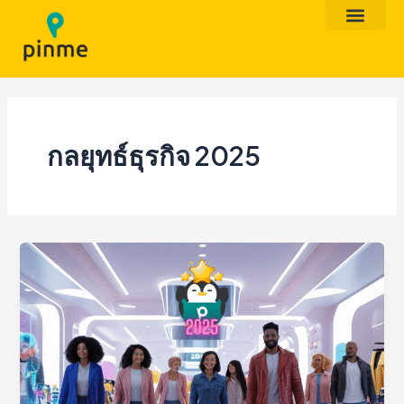
Skip
to
content
กลยุทธ์ธุรกิจ 2025