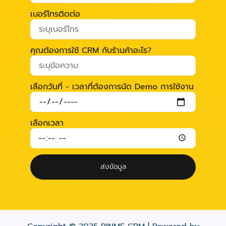
เบอร์โทรติดต่อ
คุณต้องการใช้ CRM กับร้านค้าอะไร?
เลือกวันที่ - เวลาที่ต้องการนัด Demo การใช้งาน
เลือกเวลา
ส่งข้อมูล