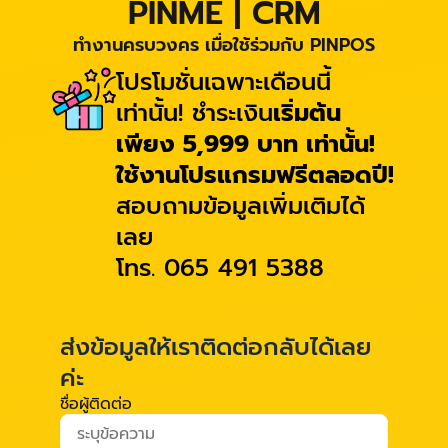
PINME | CRM
ทำงานครบวงคร เมื่อใช้ร่วมกับ PINPOS
โปรโมชั่นเฉพาะเดือนนี้
เท่านั้น! ชำระเงิน
เริ่มต้น
เพียง 5,999 บาท เท่านั้น!
ใช้งานโปรแกรมฟรีตลอดปี!
สอบถามข้อมูลเพิ่มเติมได้
เลย
โทร. 065 491 5388
ส่งข้อมูลให้เราติดต่อกลับได้เลย
ค่ะ
ชื่อผู้ติดต่อ